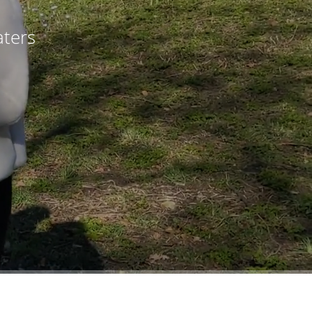
:
aters