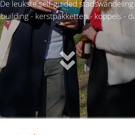
De leukste self-guided stadswandeling
building - kerstpakketten - koppels - d