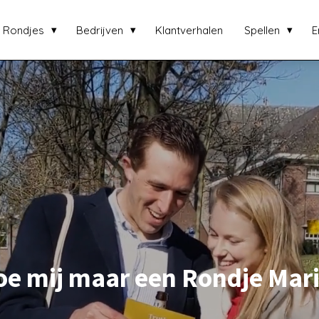
Rondjes
Bedrijven
Klantverhalen
Spellen
E
oe mij maar een Rondje Mari