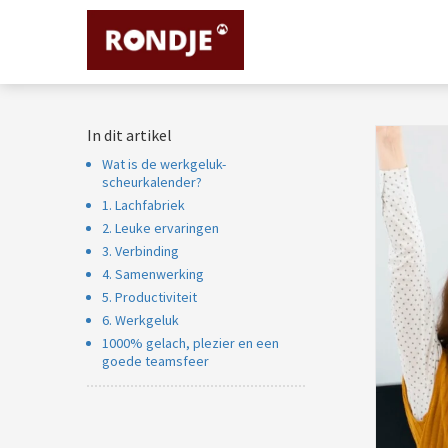
m anoniem
nformatie te
erzamelen over
et gedrag van een
ezoeker op de
In dit artikel
ebsite.
Wat is de werkgeluk-
arketing
scheurkalender?
1. Lachfabriek
arketingcookies
2. Leuke ervaringen
orden gebruikt
3. Verbinding
m bezoekers te
4. Samenwerking
olgen op de
5. Productiviteit
ebsite. Hierdoor
6. Werkgeluk
unnen website-
1000% gelach, plezier en een
igenaren relevante
goede teamsfeer
dvertenties tonen
ebaseerd op het
edrag van deze