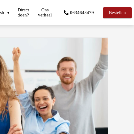
Direct
Ons
ish
0634643479
Bestellen
doen?
verhaal