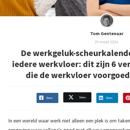
Tom Gentenaar
29 maart 2024
De werkgeluk-scheurkalende
iedere werkvloer: dit zijn 6 v
die de werkvloer voorgoed
Delen
Delen
Delen
In een wereld waar werk niet alleen een plek is om taken
omgeving waar collega's goed met elkaar samenwerken -