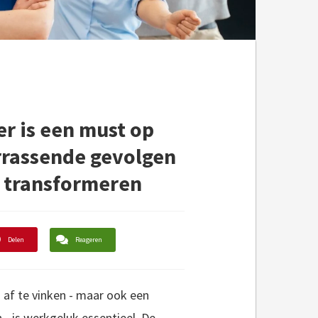
r is een must op
errassende gevolgen
 transformeren
Delen
Reageren
 af te vinken - maar ook een
 is werkgeluk essentieel. De