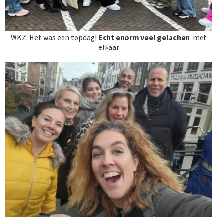
WKZ: Het was een topdag!
Echt enorm veel gelachen
met
elkaar