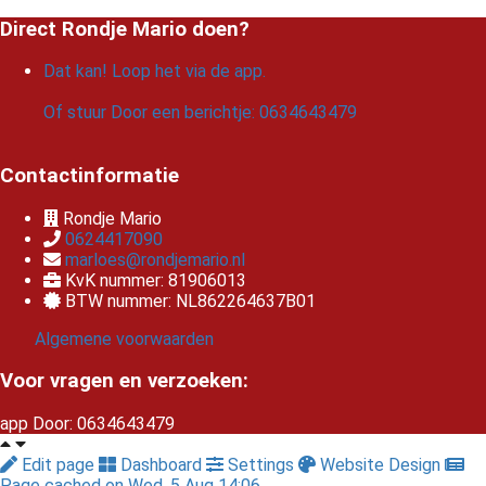
Direct Rondje Mario doen?
Dat kan! Loop het via de app.
Of stuur Door een berichtje: 0634643479
Contactinformatie
Rondje Mario
0624417090
marloes@rondjemario.nl
KvK nummer: 81906013
BTW nummer: NL862264637B01
Algemene voorwaarden
Voor vragen en verzoeken:
app Door: 0634643479
Edit page
Dashboard
Settings
Website Design
Page cached on Wed. 5 Aug 14:06