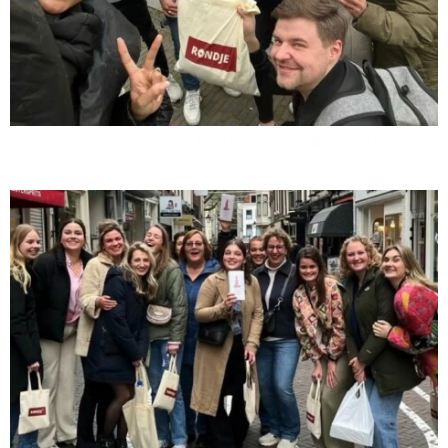
Avonturijn: we hebben een
fantastische dag
gehad! Aanrader
voor elk bedrijf