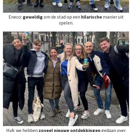
Eneco:
geweldig
om de stad op een
hilarische
manier uit
spelen.
HvA: we hebben
zoveel nieuwe ontdekkingen
gedaan over