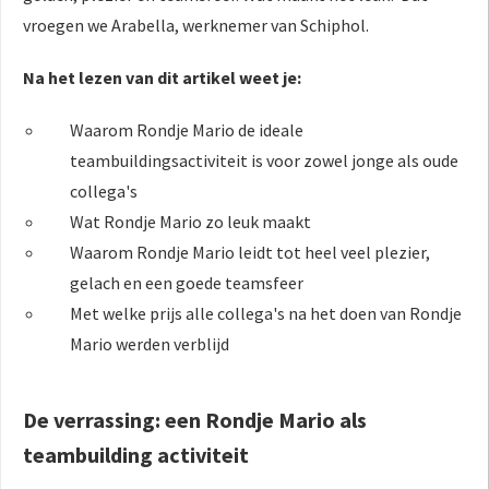
 op de
vroegen we Arabella, werknemer van Schiphol.
e. Hierdoor
 website-
Na het lezen van dit artikel weet je:
ren
nte
Waarom Rondje Mario de ideale
enties
teambuildingsactiviteit is voor zowel jonge als oude
gebaseerd
collega's
 gedrag van
Wat Rondje Mario zo leuk maakt
ezoeker.
Waarom Rondje Mario leidt tot heel veel plezier,
gelach en een goede teamsfeer
uren
Met welke prijs alle collega's na het doen van Rondje
Mario werden verblijd
De verrassing: een Rondje Mario als
teambuilding activiteit