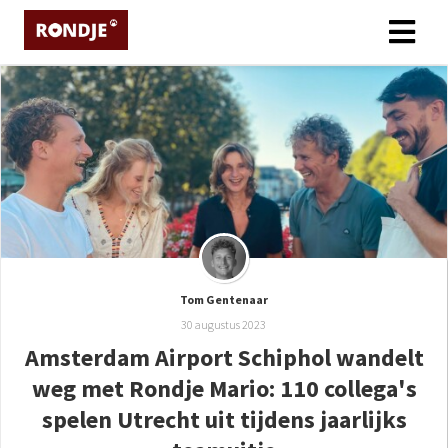
ngen
 policy
oneel
onele
s zijn
Tom Gentenaar
kelijk om
30 augustus 2023
bsite te
Amsterdam Airport Schiphol wandelt
ken. Ze
weg met Rondje Mario: 110 collega's
 gebruikt
asisfuncties
spelen Utrecht uit tijdens jaarlijks
der deze