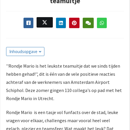
teamuitje
s kan de
e niet
oneren.
ieken
ische
s worden
Inhoudsopgave
kt om
em
''Rondje Mario is het leukste teamuitje dat we sinds tijden
tie te
elen over
hebben gehad!'', dit is één van de vele positieve reacties
drag van
achteraf van de werknemers van Amsterdam Airport
zoeker op
Schiphol. Deze zomer gingen 110 collega's op pad met het
site.
Rondje Mario in Utrecht.
ing
Rondje Mario is een tasje vol funfacts over de stad, leuke
ingcookies
vragen voor elkaar, challenges maar vooral heel veel
 gebruikt
gelach, plezier en teamsfeer. Wat maakt het leuk? Dat
oekers te