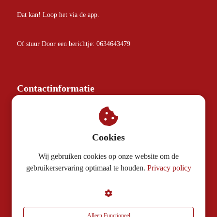
Dat kan! Loop het via de app.
Of stuur Door een berichtje: 0634643479
Contactinformatie
Rondje Mario
0624417090
Cookies
marloes@rondjemario.nl
Wij gebruiken cookies op onze website om de
gebruikerservaring optimaal te houden.
Privacy policy
KvK nummer: 81906013
BTW nummer: NL862264637B01
Algemene voorwaarden
Alleen Functioneel