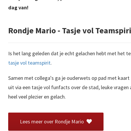
dag van!
Rondje Mario - Tasje vol Teamspiri
Is het lang geleden dat je echt gelachen hebt met het te
tasje vol teamspirit
.
Samen met collega's ga je ouderwets op pad met kaart e
uit via een tasje vol funfacts over de stad, leuke vragen
heel veel plezier en gelach.
 Hoe lastig is dat? Hoe zorg je voor een goede teamsfeer wanneer iedereen is versnipperd over thuiskantoren, zolders en keukentafels? Hoe gaat het met de collega die geruisloos van..
Lees meer over Rondje Mario