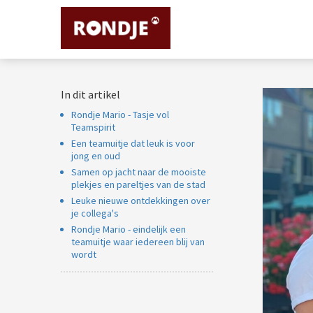
m anoniem
nformatie te
erzamelen over
et gedrag van een
ezoeker op de
In dit artikel
ebsite.
Rondje Mario - Tasje vol
arketing
Teamspirit
Een teamuitje dat leuk is voor
arketingcookies
jong en oud
orden gebruikt
Samen op jacht naar de mooiste
m bezoekers te
plekjes en pareltjes van de stad
olgen op de
Leuke nieuwe ontdekkingen over
ebsite. Hierdoor
je collega's
Rondje Mario - eindelijk een
unnen website-
teamuitje waar iedereen blij van
igenaren relevante
wordt
dvertenties tonen
ebaseerd op het
edrag van deze