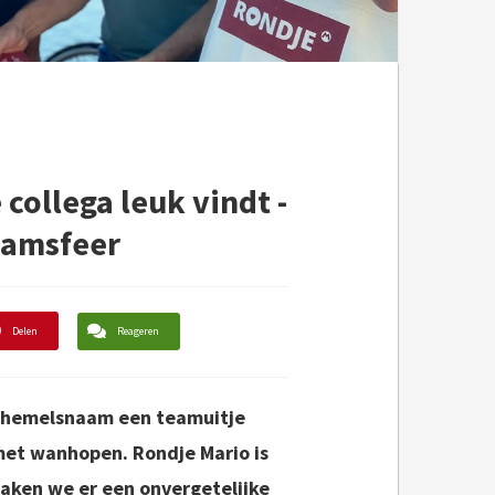
 collega leuk vindt -
teamsfeer
Delen
Reageren
in hemelsnaam een teamuitje
 met wanhopen. Rondje Mario is
maken we er een onvergetelijke