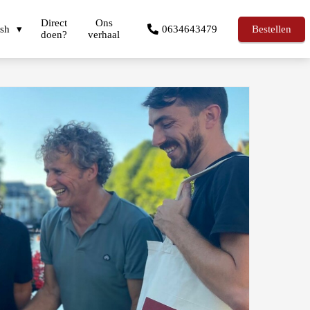
Direct
Ons
ish
0634643479
Bestellen
doen?
verhaal