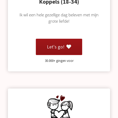
Koppels (18-34)
 deze
s kan de
Ik wil een hele gezellige dag beleven met mijn
 niet
grote liefde!
oneren.
eken
ische
Let's go!
s worden
kt om
em
30.000+ gingen voor
tie te
elen over
drag van
zoeker op
site.
ng
ingcookies
 gebruikt