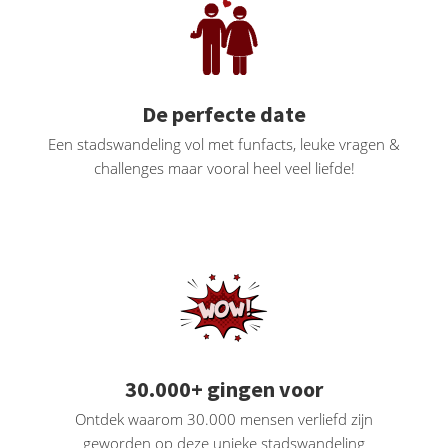
 op de
e. Hierdoor
 website-
ren
De perfecte date
nte
enties
Een stadswandeling vol met funfacts, leuke vragen &
gebaseerd
challenges maar vooral heel veel liefde!
 gedrag van
ezoeker.
uren
30.000+ gingen voor
Ontdek waarom 30.000 mensen verliefd zijn
geworden op deze unieke stadswandeling