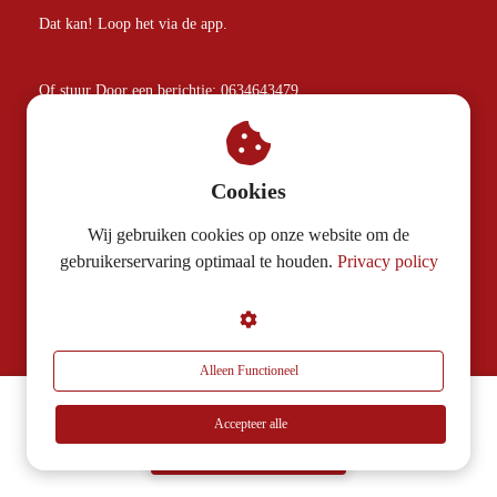
Dat kan! Loop het via de app.
Of stuur Door een berichtje: 0634643479
Cookies
Contactinformatie
Wij gebruiken cookies op onze website om de
Rondje Mario
gebruikerservaring optimaal te houden.
Privacy policy
0624417090
marloes@rondjemario.nl
Alleen Functioneel
KvK nummer: 81906013
BTW nummer: NL862264637B01
Let's go!
Accepteer alle
35.000+ gingen je voor
Algemene voorwaarden