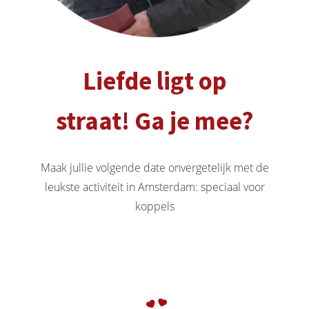
s kan de
e niet
oneren.
ieken
Liefde ligt op
ische
s worden
straat! Ga je mee?
kt om
em
tie te
Maak jullie volgende date onvergetelijk met de
elen over
leukste activiteit in Amsterdam: speciaal voor
drag van
koppels
zoeker op
site.
ing
ingcookies
 gebruikt
oekers te