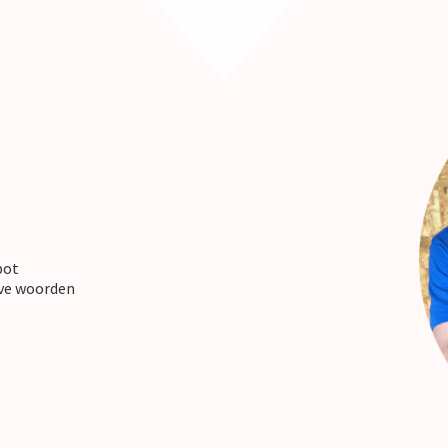
pot
ieve woorden