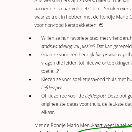
Alle werknemers zijn zo verschillend. Hoe kan
aan ieders smaak voldoet?" Jup... Smaken versc
waar ze trek in hebben met de Rondje Mario
voor non-food kerstpakketten. 😉
Willen ze hun favoriete stad met vrienden, 
stadswandeling
vol plezier
? Dat kan geregel
Gaan ze voor een heerlijk
bierproevereisje
th
vragen die leiden tot nieuwe ontdekkingen
toetje...?
Kiezen ze voor spelletjesavond thuis met h
l
iefdesspel
!
Of kiezen ze voor de
liefdespot
? Deze pot ge
origineelste dates voor thuis, de leukste d
elkaar.
Met de Rondje Mario Menukaart weet je zeker d