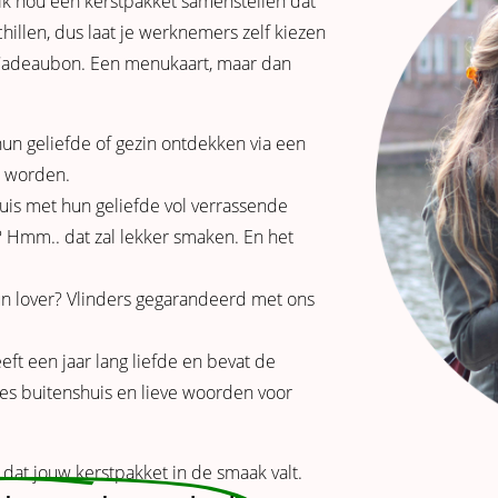
 ik nou een kerstpakket samenstellen dat
hillen, dus laat je werknemers zelf kiezen
 Cadeaubon. Een menukaart, maar dan
hun geliefde of gezin ontdekken via een
d worden.
uis met hun geliefde vol verrassende
? Hmm.. dat zal lekker smaken. En het
un lover? Vlinders gegarandeerd met ons
eft een jaar lang liefde en bevat de
ates buitenshuis en lieve woorden voor
at jouw kerstpakket in de smaak valt.