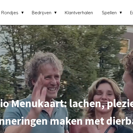
Rondjes
Bedrijven
Klantverhalen
Spellen
E
io Menukaart: lachen, plezi
inneringen maken met dierb