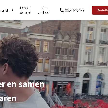
Direct
Ons
nglish
0634643479
Bestell
doen?
verhaal
er en samen
aren