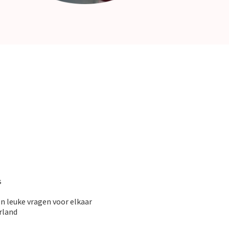
s
en leuke vragen voor elkaar
erland