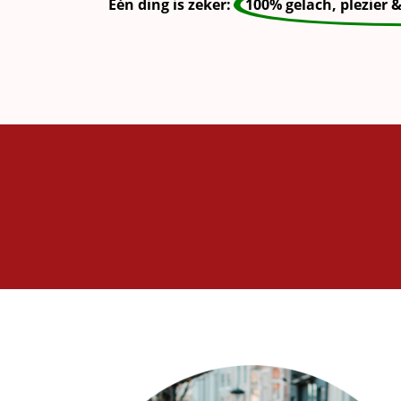
Eén ding is zeker:
100% gelach, plezier 