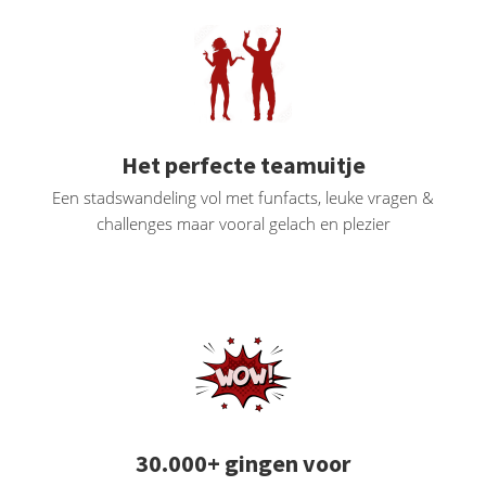
oekers te
 op de
e. Hierdoor
 website-
ren
nte
Het perfecte teamuitje
enties
Een stadswandeling vol met funfacts, leuke vragen &
gebaseerd
challenges maar vooral gelach en plezier
 gedrag
ze
er.
ren
30.000+ gingen voor