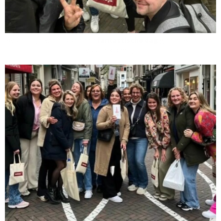
Avonturijn: we hebben een
fantastische dag
gehad! Aanrader
voor elk bedrijf