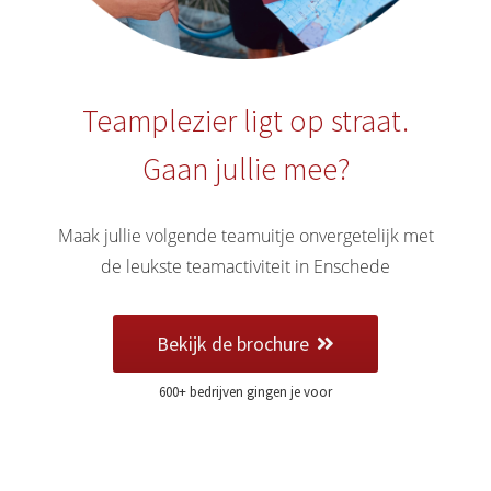
 deze
s kan de
 niet
oneren.
Teamplezier ligt op straat.
eken
Gaan jullie mee?
ische
s worden
kt om
Maak jullie volgende teamuitje onvergetelijk met
em
de leukste teamactiviteit in Enschede
tie te
elen over
drag van
Bekijk de brochure
zoeker op
site.
600+ bedrijven gingen je voor
ng
ingcookies
 gebruikt