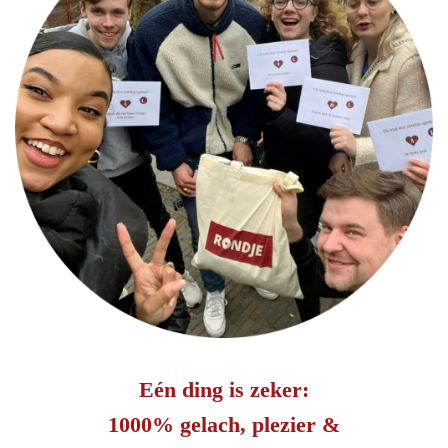
Eén ding is zeker:
1000% gelach, plezier &