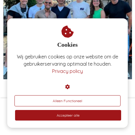
Cookies
Wij gebruiken cookies op onze website om de
gebruikerservaring optimaal te houden.
Privacy policy
Studentenbureau: we hebben het inmiddels
al
twee keer
gedaan
!
Alleen Functioneel
Even online sparren?
Accepteer alle
Beoordeeld met 4.9 sterren