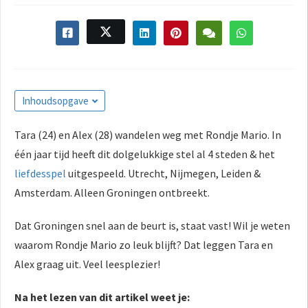
s kan de
e niet
oneren.
ieken
ische
Inhoudsopgave
s worden
kt om
Tara (24) en Alex (28) wandelen weg met Rondje Mario. In
em
één jaar tijd heeft dit dolgelukkige stel al 4 steden & het
tie te
elen over
liefdesspel
uitgespeeld. Utrecht, Nijmegen, Leiden &
drag van
Amsterdam. Alleen Groningen ontbreekt.
zoeker op
site.
Dat Groningen snel aan de beurt is, staat vast! Wil je weten
waarom Rondje Mario zo leuk blijft? Dat leggen Tara en
ing
Alex graag uit. Veel leesplezier!
ingcookies
 gebruikt
Na het lezen van dit artikel weet je:
oekers te