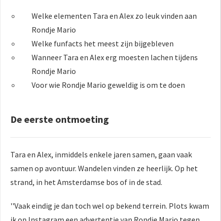
 op de
Welke elementen Tara en Alex zo leuk vinden aan
e. Hierdoor
Rondje Mario
 website-
Welke funfacts het meest zijn bijgebleven
ren
nte
Wanneer Tara en Alex erg moesten lachen tijdens
enties
Rondje Mario
gebaseerd
Voor wie Rondje Mario geweldig is om te doen
 gedrag van
ezoeker.
De eerste ontmoeting
uren
Tara en Alex, inmiddels enkele jaren samen, gaan vaak
samen op avontuur. Wandelen vinden ze heerlijk. Op het
strand, in het Amsterdamse bos of in de stad.
''Vaak eindig je dan toch wel op bekend terrein. Plots kwam
ik op Instagram een advertentie van Rondje Mario tegen.