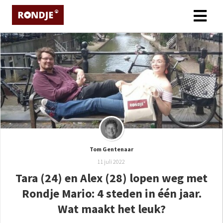
ngen
 policy
oneel
onele
s zijn
Tom Gentenaar
kelijk om
11 juli 2022
bsite te
Tara (24) en Alex (28) lopen weg met
ken. Ze
Rondje Mario: 4 steden in één jaar.
 gebruikt
asisfuncties
Wat maakt het leuk?
der deze