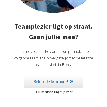
 deze
s kan de
 niet
oneren.
Teamplezier ligt op straat.
eken
Gaan jullie mee?
ische
s worden
kt om
Lachen, plezier & teambuilding: maak jullie
em
volgende teamuitje onvergetelijk met de leukste
tie te
teamactiviteit in Breda
elen over
drag van
zoeker op
Bekijk de brochure!
site.
600+ bedrijven gingen je voor
ng
ingcookies
 gebruikt