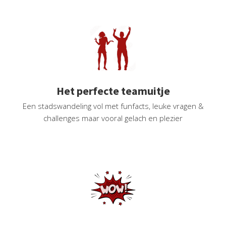
oekers te
 op de
e. Hierdoor
 website-
ren
nte
enties
Het perfecte teamuitje
gebaseerd
Een stadswandeling vol met funfacts, leuke vragen &
 gedrag
challenges maar vooral gelach en plezier
ze
er.
ren