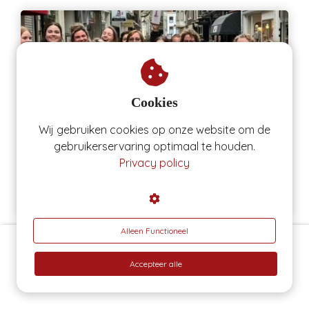
Cookies
Wij gebruiken cookies op onze website om de
gebruikerservaring optimaal te houden.
Privacy policy
WKZ: Het was een topdag!
Echt enorm veel
gelachen
met elkaar
Alleen Functioneel
Even online sparren?
Accepteer alle
Beoordeeld met 4.9 sterren