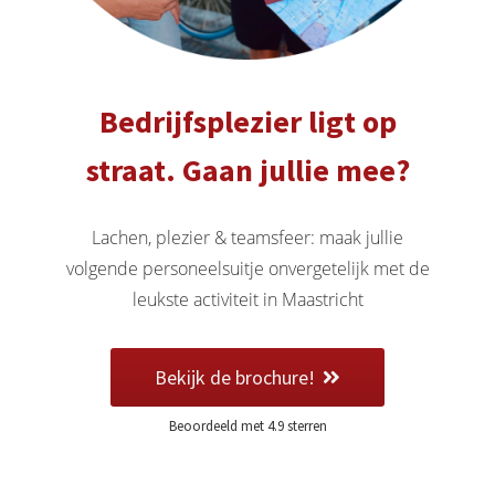
 deze
s kan de
 niet
oneren.
Bedrijfsplezier ligt op
ieken
straat. Gaan jullie mee?
ische
s worden
kt om
Lachen, plezier & teamsfeer: maak jullie
em
volgende personeelsuitje onvergetelijk met de
tie te
leukste activiteit in Maastricht
elen over
drag van
zoeker op
Bekijk de brochure!
site.
Beoordeeld met 4.9 sterren
ing
ingcookies
 gebruikt