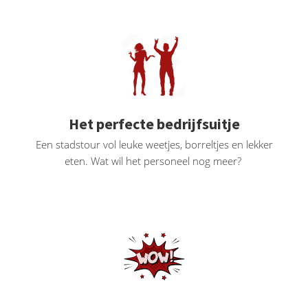
oekers te
 op de
e. Hierdoor
 website-
ren
nte
enties
Het perfecte bedrijfsuitje
gebaseerd
Een stadstour vol leuke weetjes, borreltjes en lekker
 gedrag
eten. Wat wil het personeel nog meer?
ze
er.
ren