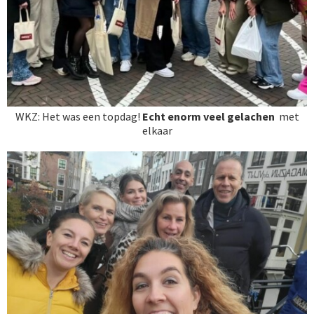
WKZ: Het was een topdag!
Echt enorm veel gelachen
met
elkaar