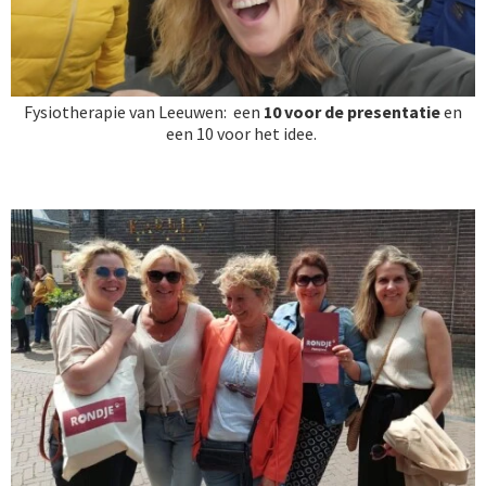
Fysiotherapie van Leeuwen: een
10
voor de presentatie
en
een
10 voor het idee.