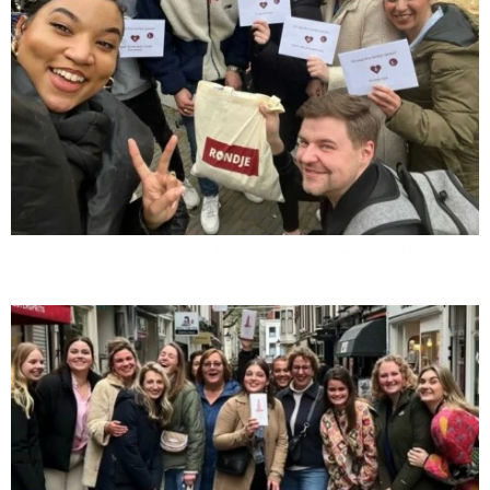
Avonturijn: we hebben een
fantastische dag
gehad! Aanrader
voor elk bedrijf