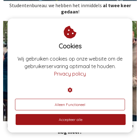
Studentenbureau: we hebben het inmiddels
al
twee keer
gedaan
!
Cookies
Wij gebruiken cookies op onze website om de
gebruikerservaring optimaal te houden.
Privacy policy
Alleen Functioneel
Accepteer alle
Bunq: funfacts over de stad en lokale lekkernijen.
Wat wil je
nog meer?