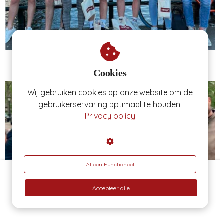
Studentenbureau: we hebben het inmiddels
al
twee keer
gedaan
!
Cookies
Wij gebruiken cookies op onze website om de
gebruikerservaring optimaal te houden.
Privacy policy
Alleen Functioneel
Even online sparren?
Accepteer alle
Beoordeeld met 4.9 sterren