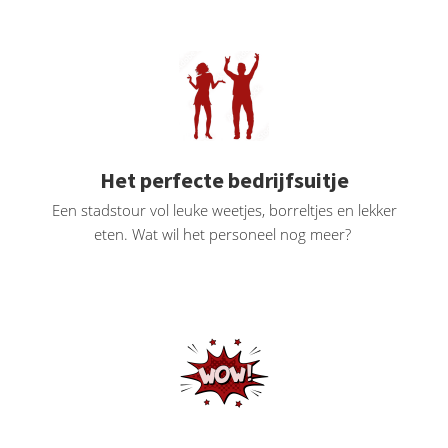
oekers te
 op de
e. Hierdoor
 website-
ren
nte
enties
Het perfecte bedrijfsuitje
gebaseerd
Een stadstour vol leuke weetjes, borreltjes en lekker
 gedrag
eten. Wat wil het personeel nog meer?
ze
er.
ren