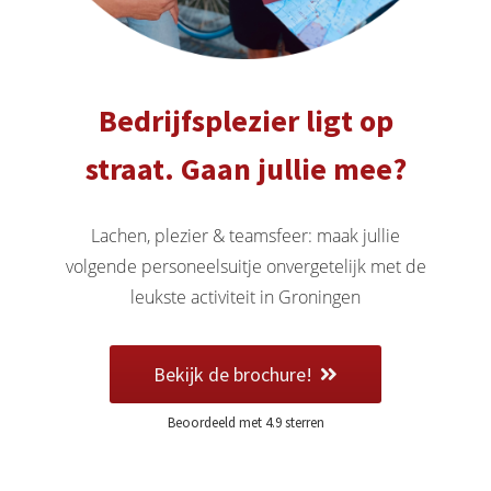
 deze
s kan de
 niet
oneren.
Bedrijfsplezier ligt op
eken
straat. Gaan jullie mee?
ische
s worden
kt om
Lachen, plezier & teamsfeer: maak jullie
em
volgende personeelsuitje onvergetelijk met de
tie te
leukste activiteit in Groningen
elen over
drag van
zoeker op
Bekijk de brochure!
site.
Beoordeeld met 4.9 sterren
ng
ingcookies
 gebruikt