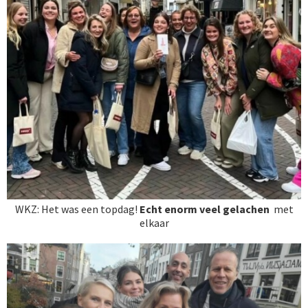
WKZ: Het was een topdag!
Echt enorm veel gelachen
met
elkaar