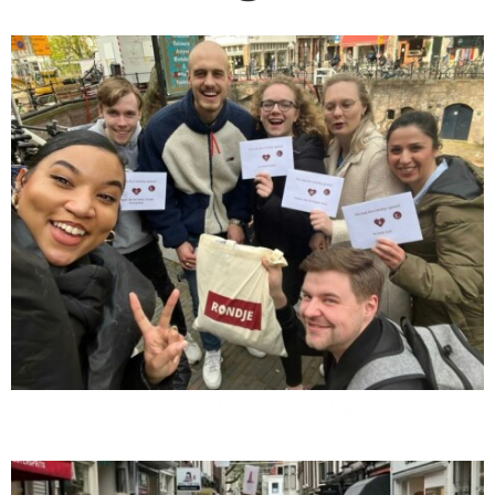
Avonturijn: we hebben een
fantastische dag
gehad! Aanrader
voor elk bedrijf