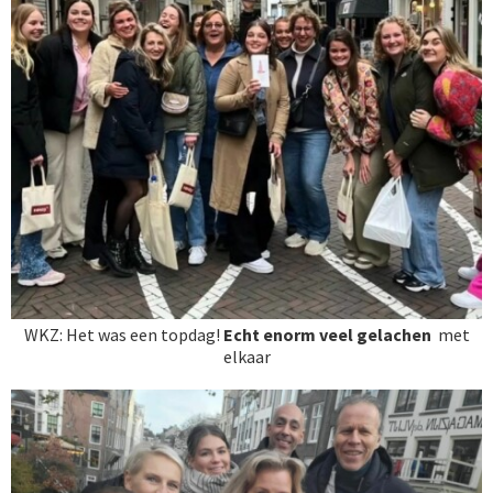
WKZ: Het was een topdag!
Echt enorm veel gelachen
met
elkaar