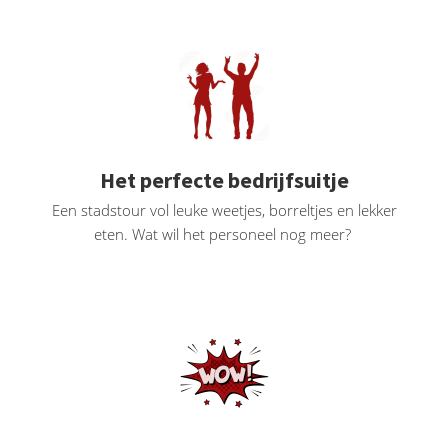
oekers te
 op de
e. Hierdoor
 website-
ren
nte
enties
Het perfecte bedrijfsuitje
gebaseerd
Een stadstour vol leuke weetjes, borreltjes en lekker
 gedrag
eten. Wat wil het personeel nog meer?
ze
er.
ren