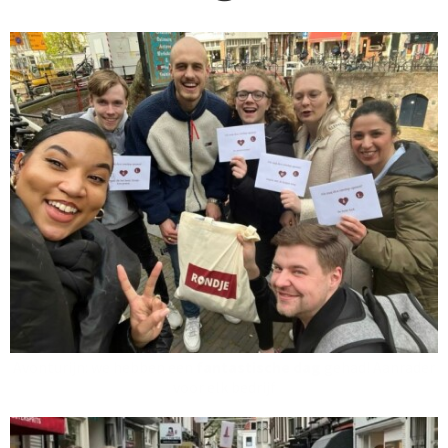
Avonturijn: we hebben een
fantastische dag
gehad! Aanrader
voor elk bedrijf