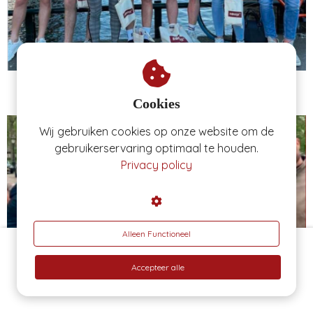
Studentenbureau: we hebben het inmiddels
al
twee keer
gedaan
!
Cookies
Wij gebruiken cookies op onze website om de
gebruikerservaring optimaal te houden.
Privacy policy
Alleen Functioneel
Even online sparren?
Accepteer alle
Beoordeeld met 4.9 sterren