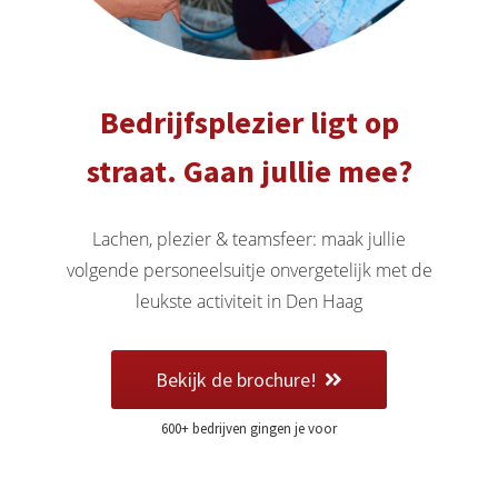
 deze
s kan de
 niet
oneren.
Bedrijfsplezier ligt op
eken
straat. Gaan jullie mee?
ische
s worden
kt om
Lachen, plezier & teamsfeer: maak jullie
em
volgende personeelsuitje onvergetelijk met de
tie te
leukste activiteit in Den Haag
elen over
drag van
zoeker op
Bekijk de brochure!
site.
600+ bedrijven gingen je voor
ng
ingcookies
 gebruikt