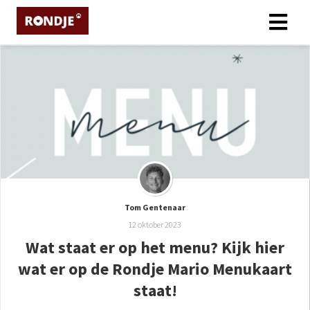
ngen
 policy
oneel
onele
s zijn
Tom Gentenaar
kelijk om
12 oktober 2023
bsite te
Wat staat er op het menu? Kijk hier
ken. Ze
wat er op de Rondje Mario Menukaart
 gebruikt
asisfuncties
staat!
der deze