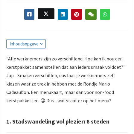
s kan de
e niet
oneren.
ieken
ische
Inhoudsopgave
s worden
kt om
"Alle werknemers zijn zo verschillend. Hoe kan ik nou een
em
kerstpakket samenstellen dat aan ieders smaak voldoet?"
tie te
elen over
Jup... Smaken verschillen, dus laat je werknemers zelf
drag van
kiezen waar ze trek in hebben met de Rondje Mario
zoeker op
Cadeaubon. Een menukaart, maar dan voor non-food
site.
kerstpakketten. 😉 Dus... wat staat er op het menu?
ing
ingcookies
1. Stadswandeling vol plezier: 8 steden
 gebruikt
oekers te