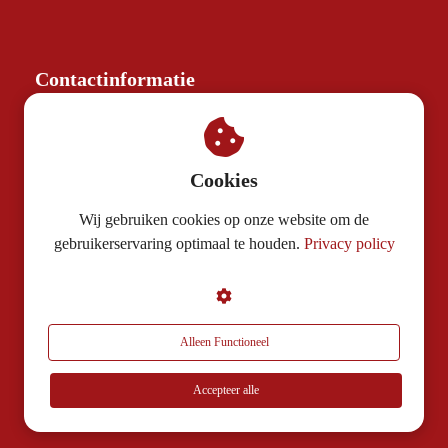
Contactinformatie
Rondje Mario
0624417090
Cookies
marloes@rondjemario.nl
Wij gebruiken cookies op onze website om de
gebruikerservaring optimaal te houden.
Privacy policy
KvK nummer: 81906013
BTW nummer: NL862264637B01
Algemene voorwaarden
Alleen Functioneel
Voor vragen en verzoeken:
Accepteer alle
app Door: 0634643479