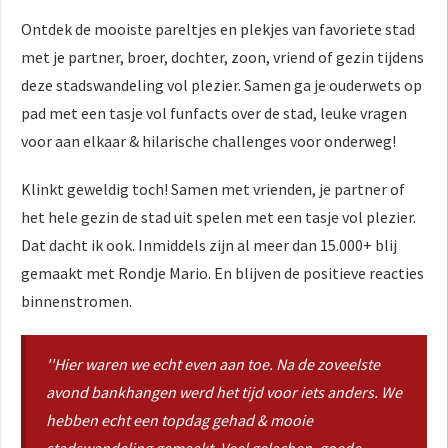
 op de
Ontdek de mooiste pareltjes en plekjes van favoriete stad
e. Hierdoor
met je partner, broer, dochter, zoon, vriend of gezin tijdens
 website-
deze stadswandeling vol plezier. Samen ga je ouderwets op
ren
pad met een tasje vol funfacts over de stad, leuke vragen
nte
enties
voor aan elkaar & hilarische challenges voor onderweg!
gebaseerd
 gedrag van
Klinkt geweldig toch! Samen met vrienden, je partner of
ezoeker.
het hele gezin de stad uit spelen met een tasje vol plezier.
Dat dacht ik ook. Inmiddels zijn al meer dan 15.000+ blij
gemaakt met Rondje Mario. En blijven de positieve reacties
uren
binnenstromen.
''Hier waren we echt even aan toe. Na de zoveelste
avond bankhangen werd het tijd voor iets anders. We
hebben echt een topdag gehad & mooie