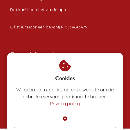
Dat kan! Loop het via de app.
Of stuur Door een berichtje: 0634643479
Contactinformatie
Rondje Mario
Cookies
0624417090
Wij gebruiken cookies op onze website om de
marloes@rondjemario.nl
gebruikerservaring optimaal te houden.
KvK nummer: 81906013
Privacy policy
BTW nummer: NL862264637B01
Algemene voorwaarden