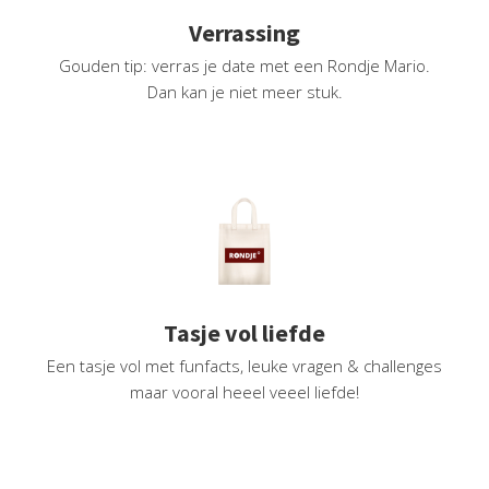
oekers te
Verrassing
 op de
Gouden tip: verras je date met een Rondje Mario.
e. Hierdoor
Dan kan je niet meer stuk.
 website-
ren
nte
enties
gebaseerd
 gedrag
ze
er.
Tasje vol liefde
ren
Een tasje vol met funfacts, leuke vragen & challenges
maar vooral heeel veeel liefde!