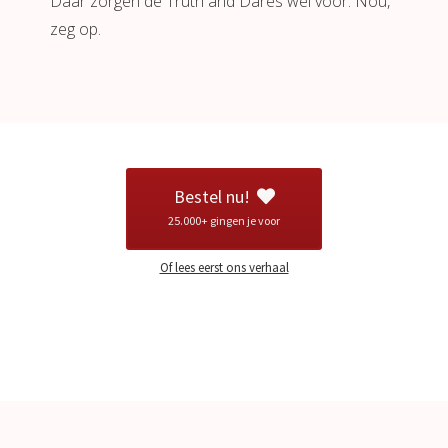
Daar zorgen de Truth and Dares wel voor. Nou,
zeg op.
Bestel nu!
25.000+ gingen je voor
Of lees eerst ons verhaal