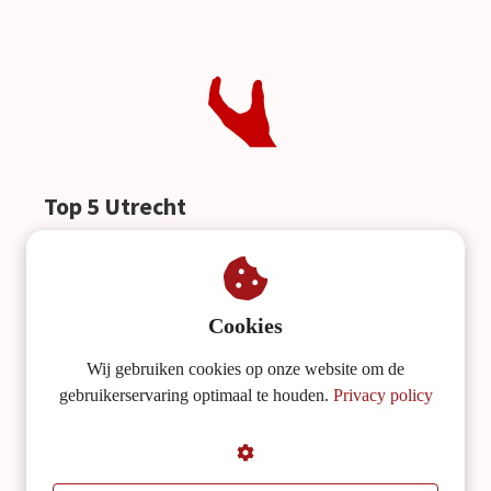
 op de
e. Hierdoor
 website-
ren
nte
enties
gebaseerd
Top 5 Utrecht
 gedrag van
ezoeker.
Originelere teamutijes in Utrecht ga je niet vinden.
Wedden dat jij voor één van deze teamuitjes kiest?
uren
Cookies
Wij gebruiken cookies op onze website om de
gebruikerservaring optimaal te houden.
Privacy policy