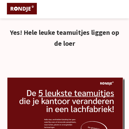
Yes! Hele leuke teamuitjes liggen op
ngen
 policy
de loer
oneel
onele
s zijn
kelijk om
bsite te
ken. Ze
 gebruikt
asisfuncties
der deze