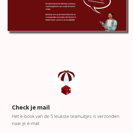
s kan de
e niet
oneren.
ieken
ische
s worden
kt om
em
tie te
elen over
drag van
zoeker op
site.
Check je mail
ing
Het e-book van de 5 leukste teamuitjes is verzonden
ingcookies
naar je e-mail
 gebruikt
oekers te