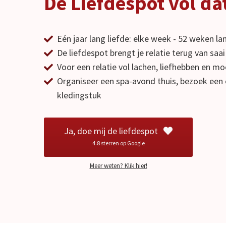
De Liefdespot vol da
Eén jaar lang liefde: elke week - 52 weken lan
De liefdespot brengt je relatie terug van sa
Voor een relatie vol lachen, liefhebben en m
Organiseer een spa-avond thuis, bezoek een 
kledingstuk
Ja, doe mij de liefdespot
4.8 sterren op Google
Meer weten? Klik hier!