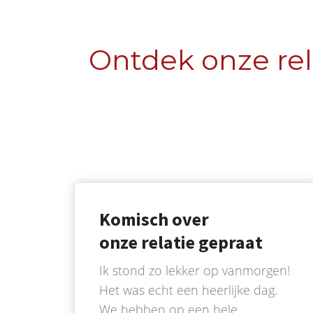
Ontdek onze rel
Komisch over
onze relatie gepraat
Ik stond zo lekker op vanmorgen!
Het was echt een heerlijke dag.
We hebben op een hele