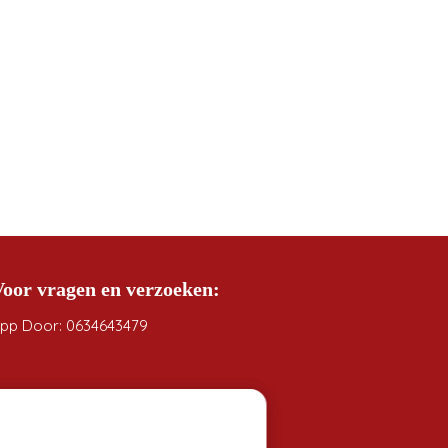
Voor vragen en verzoeken:
pp Door: 0634643479