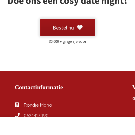
Doe ons een cosy date night!
Bestel nu
30.000 + gingen je voor
Contactinformatie
a
Rondje Mario
0624417090
marloes@rondjemario.nl