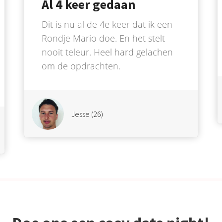
Al 4 keer gedaan
Dit is nu al de 4e keer dat ik een
Rondje Mario doe. En het stelt
nooit teleur. Heel hard gelachen
om de opdrachten.
Jesse (26)