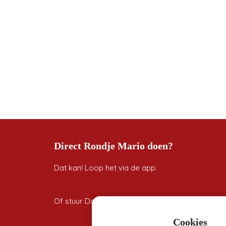
Direct Rondje Mario doen?
Dat kan! Loop het via de app.
Of stuur Door een berichtje: 0634643479
Cookies