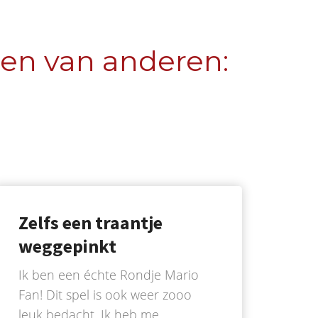
gen van anderen:
Zelfs een traantje
weggepinkt
Ik ben een échte Rondje Mario
Fan! Dit spel is ook weer zooo
leuk bedacht. Ik heb me