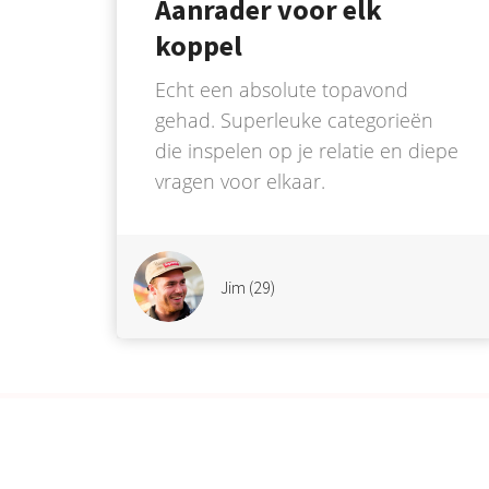
Aanrader voor elk
koppel
Echt een absolute topavond
gehad. Superleuke categorieën
die inspelen op je relatie en diepe
vragen voor elkaar.
Jim (29)