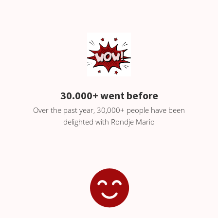
 op de
e. Hierdoor
 website-
ren
nte
enties
gebaseerd
 gedrag van
30.000+ went before
ezoeker.
Over the past year, 30,000+ people have been
delighted with Rondje Mario
uren