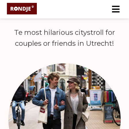
Te most hilarious citystroll for
ngen
 policy
couples or friends in Utrecht!
oneel
onele
s zijn
kelijk om
bsite te
ken. Ze
 gebruikt
asisfuncties
der deze