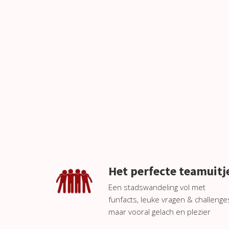
ezoeker.
Voorkeuren opslaan
Het perfecte teamuitj
Een stadswandeling vol met
funfacts, leuke vragen & challenge
maar vooral gelach en plezier