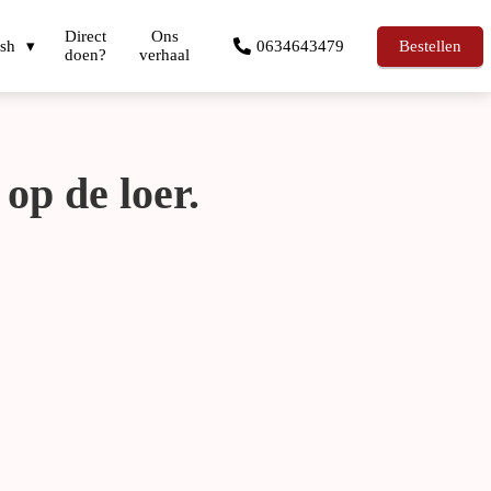
Direct
Ons
ish
0634643479
Bestellen
doen?
verhaal
 op de loer.